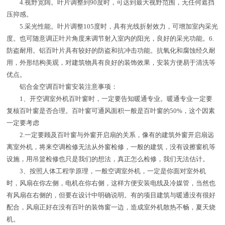
4.视野宽阔。叶片调整到90度时，可达到最大视野范围，无任何遮挡
压抑感。
5.采光性能。叶片调整105度时，具有光线折射效力，可增加室内采光
度。也可随意调正叶片角度来调节射入室内的阳光，良好的采光功能。6.
防盗耐用。铝百叶片具有较好的防盗和抗冲击功能。抗氧化和腐蚀经久耐
用，外形结构美观，对建筑物具有良好的装饰效果，安装方便易于清洗等
优点。
铝合金空调百叶窗安装注意事项：
1、开空调室外机百叶窗时，一定要告知暖通专业。暖通专业一定要
复核百叶窗是否合理。百叶窗可通风面积一般是百叶窗的50%，这个因素
一定要考虑
2.一定要顾及百叶窗与外窗开启扇的关系，像有的建筑外窗开启扇远
离室外机，将来空调检修无法从外窗检修，一般的建筑，没有设擦窗机等
设施，用吊篮检修也只是我们的想法，真正怎么检修，我们无法估计。
3、按照人体工程学原理，一般空调室外机，一定是你面对室外机
时，风扇在你左侧，电机在你右侧，这样方便安装电线及冷媒管，当然也
有风扇在右侧的，但要在设计中明确说明。有的项目建筑与暖通没有很好
配合，风扇正好在没有百叶的装饰窗一边，造成室外机散热不畅，夏天烧
机。