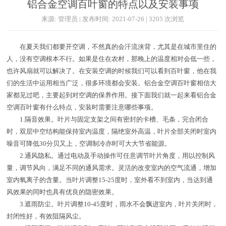
铝合金空调百叶窗的特点以及安装事项
来源: 管理员 | 发布时间: 2021-07-26 | 3205 次浏览
在夏天我们都要开空调，不然真的会汗流浃背，尤其是在城市里住的
人，没有空调根本不行。如果是住在农村，那晚上的温度相对会低一些，
也许风扇就可以解决了。在安装空调的时候我们可以看到百叶窗，他在我
们的生活中运用相当广泛，很多环境都会安装。铝合金空调百叶窗相信大
家都见过吧，主要起到对空调的保养作用。接下面我们就一起来看铝合金
空调百叶窗有什么特点，安装时需要注意哪些事项。
1.隔音效果。叶片与固定支架之间有密封的卡槽、毛条，完合闭合
时，双层中空结构能保持室内温度，隔绝室外高温，叶片全部关闭时室内
噪音可降低30分贝又上，空调制冷亦时可大大节省能源。
2.通风隐私。通过电动及手动操作可任意调节叶片角度，用以控制风
量，调节风向，满足不同的通风需求。灵活的改变室内的空气流通，增加
室内氧离子的含量。当叶片调整15-25度时，室外看不到室内，当达到通
风效果的同时也具有优良的隐密效果。
3.遮雨防尘。叶片调整10-45度时，雨水不会飘进室内，叶片关闭时，
封闭性好，有效阻隔风尘。