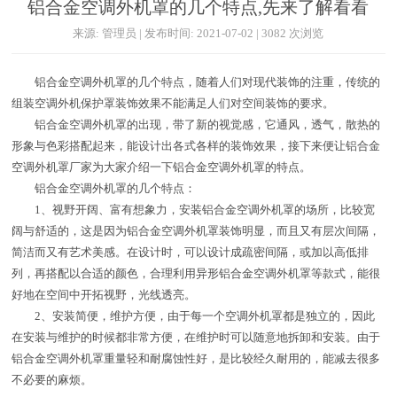
铝合金空调外机罩的几个特点,先来了解看看
来源: 管理员 | 发布时间: 2021-07-02 | 3082 次浏览
铝合金空调外机罩的几个特点，随着人们对现代装饰的注重，传统的
组装空调外机保护罩装饰效果不能满足人们对空间装饰的要求。
铝合金空调外机罩的出现，带了新的视觉感，它通风，透气，散热的
形象与色彩搭配起来，能设计出各式各样的装饰效果，接下来便让铝合金
空调外机罩厂家为大家介绍一下铝合金空调外机罩的特点。
铝合金空调外机罩的几个特点：
1、视野开阔、富有想象力，安装铝合金空调外机罩的场所，比较宽
阔与舒适的，这是因为铝合金空调外机罩装饰明显，而且又有层次间隔，
简洁而又有艺术美感。在设计时，可以设计成疏密间隔，或加以高低排
列，再搭配以合适的颜色，合理利用异形铝合金空调外机罩等款式，能很
好地在空间中开拓视野，光线透亮。
2、安装简便，维护方便，由于每一个空调外机罩都是独立的，因此
在安装与维护的时候都非常方便，在维护时可以随意地拆卸和安装。由于
铝合金空调外机罩重量轻和耐腐蚀性好，是比较经久耐用的，能减去很多
不必要的麻烦。