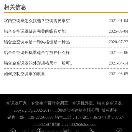
相关信息
室内空调罩怎么挑选？空调需要罩空..
2021-01-04
铝合金空调罩缔造完美的吸音功能
2025-09-04
铝合金空调罩是一种风格也是一种品..
2020-07-22
铝合金空调外机罩适合存放在什么样..
2021-03-06
铝合金空调罩的外形规格尺寸一般可..
2021-04-14
如何控制空调罩的质量
2021-06-05
空调罩厂家：专业生产百叶空调罩、空调机外罩、铝合金空调罩。
copyright@2002-2017 上海铝仙河建材有限公司 版权所有
销售一部：139-2729-6893 销售二部：137-2857-3673 电话：0757-
85682587 邮箱：2248826562qq.com
地址：佛山市南海区松岗石泉铁坑工区
沪ICP备2023004583号