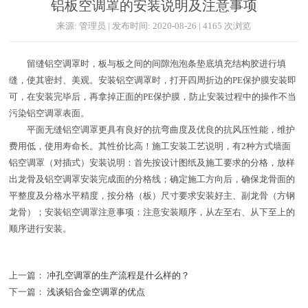
铝板空调罩的安装说明及注意事项
来源: 管理员 | 发布时间: 2020-08-26 | 4165 次浏览
留缝铝空调罩时，板与板之间的间隙泡泡条垫底填充结构胶进行填
缝，使其密封、美观。安装铝空调罩时，打开四周折边的PE保护膜安装即
可，在安装完毕后，再拿掉正面的PE保护膜，防止安装过程中的操作不当
污染铝空调罩表面。
平面无缝铝空调罩更具有良好的抗弯曲度及优良的抗风压性能，维护
费用低，使用寿命长。其性价比高！施工安装工艺说明，有2种方式墙面
铝空调罩（对插式）安装说明：首先按设计图纸及施工要求的分格，放样
出龙骨及铝空调罩安装完成面的分格线；确定施工方向后，确保龙骨面的
平整度及分格水平精度，按分格（板）尺寸要求安装好主、副龙骨（方钢
龙骨）；安装铝空调罩注意事项：注意安装顺序，从左至右、从下至上的
顺序进行安装。
上一篇：
冲孔空调罩的生产流程是什么样的？
下一篇：
浅谈铝合金空调罩的优点